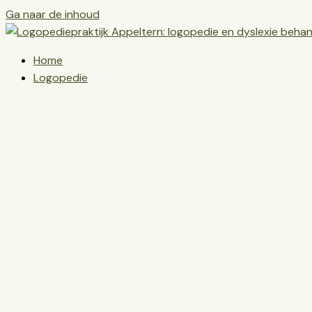
Ga naar de inhoud
Home
Logopedie